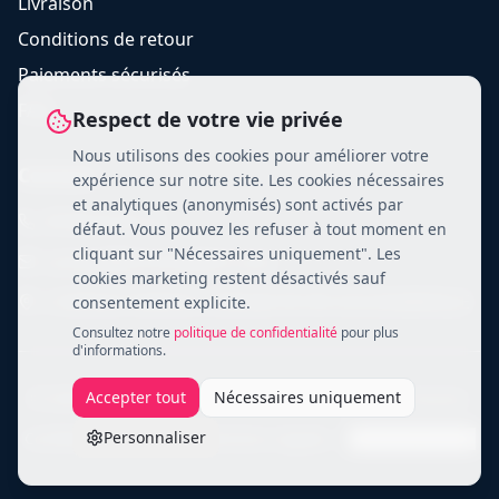
Livraison
Conditions de retour
Paiements sécurisés
FAQ
Respect de votre vie privée
Nous utilisons des cookies pour améliorer votre
Contact
expérience sur notre site. Les cookies nécessaires
et analytiques (anonymisés) sont activés par
09 88 45 40 15
défaut. Vous pouvez les refuser à tout moment en
cliquant sur "Nécessaires uniquement". Les
contact@chromadistri.com
cookies marketing restent désactivés sauf
2 AVENUE MARCEL CERDAN 95190 GOUSSAINVILLE
consentement explicite.
Consultez notre
politique de confidentialité
pour plus
d'informations.
Accepter tout
Nécessaires uniquement
© 2026 CHROMADISTRI. Tous droits réservés. Vi et honore.
Personnaliser
Confidentialité
CGV
Mentions Légales
Gérer les cookies