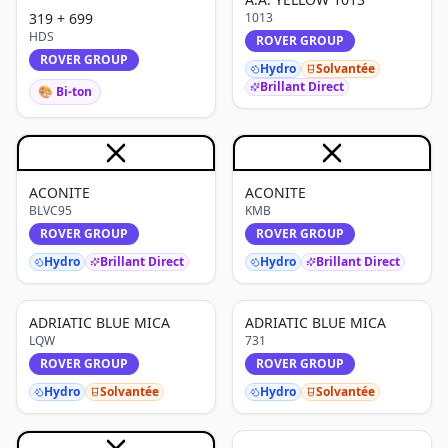
319 + 699
1013
HDS
ROVER GROUP
ROVER GROUP
Hydro
Solvantée
Brillant Direct
🎨 Bi-ton
ACONITE
ACONITE
BLVC95
KMB
ROVER GROUP
ROVER GROUP
Hydro
Brillant Direct
Hydro
Brillant Direct
ADRIATIC BLUE MICA
ADRIATIC BLUE MICA
LQW
731
ROVER GROUP
ROVER GROUP
Hydro
Solvantée
Hydro
Solvantée