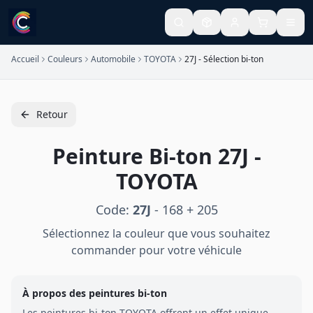
Accueil
Couleurs
Automobile
TOYOTA
27J - Sélection bi-ton
Retour
Peinture
Bi-ton
27J
-
TOYOTA
Code:
27J
-
168 + 205
Sélectionnez la couleur que vous souhaitez
commander pour votre véhicule
À propos des peintures
bi-ton
Les peintures
bi-ton
TOYOTA
offrent un effet unique