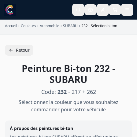
Accueil
Couleurs
Automobile
SUBARU
232 - Sélection bi-ton
Retour
Peinture
Bi-ton
232
-
SUBARU
Code:
232
-
217 + 262
Sélectionnez la couleur que vous souhaitez
commander pour votre véhicule
À propos des peintures
bi-ton
Les peintures
bi-ton
SUBARU
offrent un effet unique