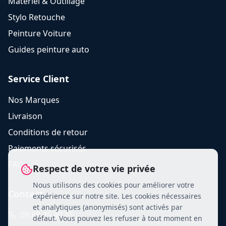
Matériel & Outillage
Stylo Retouche
Peinture Voiture
Guides peinture auto
Service Client
Nos Marques
Livraison
Conditions de retour
Paiements sécurisés
FAQ
Respect de votre vie privée
Nous utilisons des cookies pour améliorer votre
Contact
expérience sur notre site. Les cookies nécessaires
et analytiques (anonymisés) sont activés par
09 88 45 40 15
défaut. Vous pouvez les refuser à tout moment en