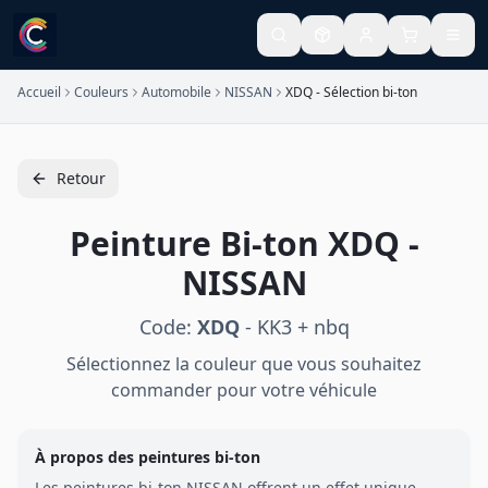
Accueil
Couleurs
Automobile
NISSAN
XDQ - Sélection bi-ton
Retour
Peinture
Bi-ton
XDQ
-
NISSAN
Code:
XDQ
-
KK3 + nbq
Sélectionnez la couleur que vous souhaitez
commander pour votre véhicule
À propos des peintures
bi-ton
Les peintures
bi-ton
NISSAN
offrent un effet unique