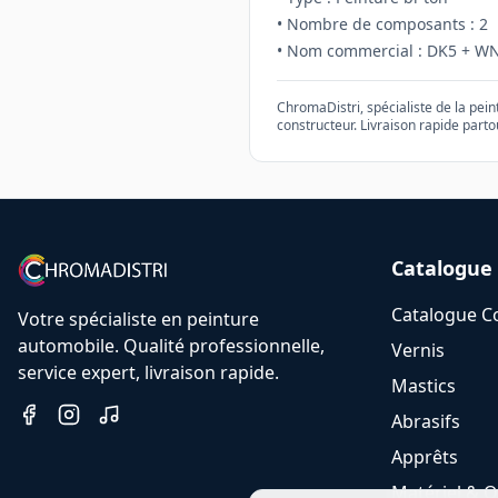
• Nombre de composants :
2
• Nom commercial :
DK5 + W
ChromaDistri, spécialiste de la pei
constructeur. Livraison rapide parto
Catalogue
Catalogue C
Votre spécialiste en peinture
automobile. Qualité professionnelle,
Vernis
service expert, livraison rapide.
Mastics
Abrasifs
Apprêts
Matériel & O