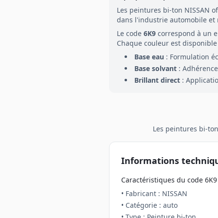
Les peintures
bi-ton
NISSAN
of
dans l'industrie automobile et
Le code
6K9
correspond à un 
Chaque couleur est disponible 
Base eau
: Formulation é
Base solvant
: Adhérence 
Brillant direct
: Applicati
Les peintures
bi-to
Informations techniq
Caractéristiques du code
6K9
• Fabricant :
NISSAN
• Catégorie :
auto
• Type : Peinture
bi-ton