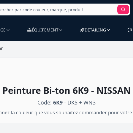
AGE
ÉQUIPEMENT
DETAILING
on
Peinture
Bi-ton
6K9
-
NISSAN
Code:
6K9
-
DK5 + WN3
onnez la couleur que vous souhaitez commander pour votre 