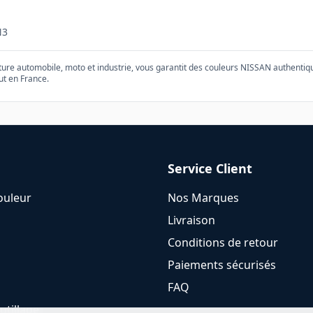
N3
nture automobile, moto et industrie, vous garantit des couleurs
NISSAN
authentiqu
ut en France.
Service Client
ouleur
Nos Marques
Livraison
Conditions de retour
Paiements sécurisés
FAQ
utillage