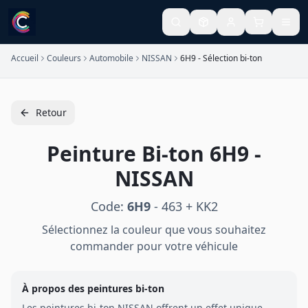
Accueil
Couleurs
Automobile
NISSAN
6H9 - Sélection bi-ton
Retour
Peinture
Bi-ton
6H9
-
NISSAN
Code:
6H9
-
463 + KK2
Sélectionnez la couleur que vous souhaitez
commander pour votre véhicule
À propos des peintures
bi-ton
Les peintures
bi-ton
NISSAN
offrent un effet unique