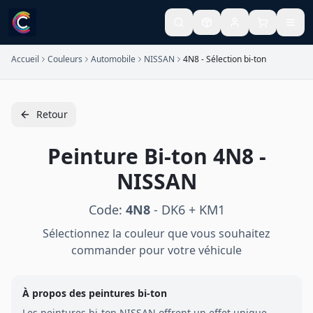
Accueil
Couleurs
Automobile
NISSAN
4N8 - Sélection bi-ton
Retour
Peinture
Bi-ton
4N8
-
NISSAN
Code:
4N8
-
DK6 + KM1
Sélectionnez la couleur que vous souhaitez
commander pour votre véhicule
À propos des peintures
bi-ton
Les peintures
bi-ton
NISSAN
offrent un effet unique