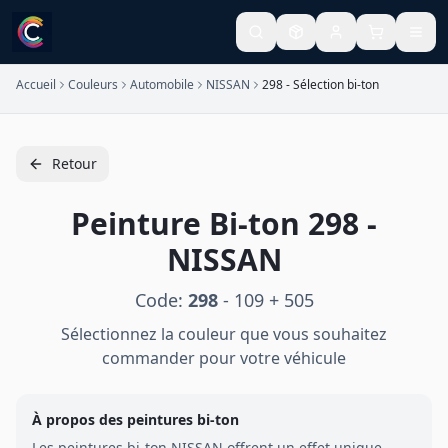
Accueil
Couleurs
Automobile
NISSAN
298 - Sélection bi-ton
Retour
Peinture
Bi-ton
298
-
NISSAN
Code:
298
-
109 + 505
Sélectionnez la couleur que vous souhaitez
commander pour votre véhicule
À propos des peintures
bi-ton
Les peintures
bi-ton
NISSAN
offrent un effet unique