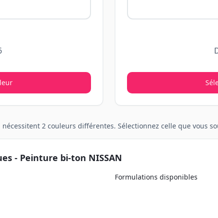
6
leur
Sél
n
nécessitent
2
couleurs différentes. Sélectionnez celle que vous 
ues - Peinture
bi-ton
NISSAN
Formulations disponibles