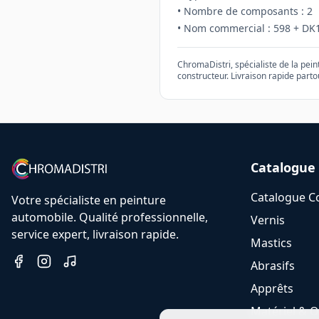
• Nombre de composants :
2
• Nom commercial :
598 + DK
ChromaDistri, spécialiste de la pei
constructeur. Livraison rapide parto
Catalogue
Catalogue C
Votre spécialiste en peinture
automobile. Qualité professionnelle,
Vernis
service expert, livraison rapide.
Mastics
Abrasifs
Apprêts
Matériel & O