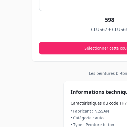
598
CLU567 + CLU56
Sélectionner cette cou
Les peintures
bi-to
Informations techniq
Caractéristiques du code
1H7
• Fabricant :
NISSAN
• Catégorie :
auto
• Type : Peinture
bi-ton