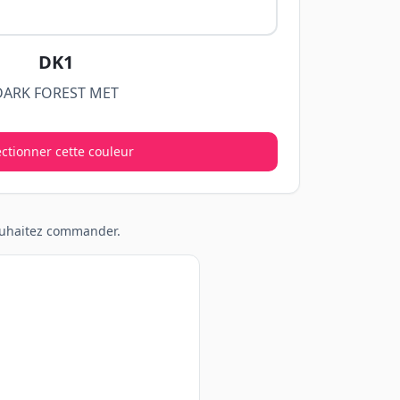
DK1
DARK FOREST MET
ectionner cette couleur
souhaitez commander.