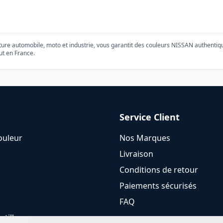
1
nture automobile, moto et industrie, vous garantit des couleurs
NISSAN
authentiqu
ut en France.
Service Client
ouleur
Nos Marques
Livraison
Conditions de retour
Paiements sécurisés
FAQ
utillage