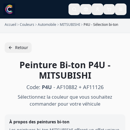
Accueil
Couleurs
Automobile
MITSUBISHI
P4U - Sélection bi-ton
Retour
Peinture
Bi-ton
P4U
-
MITSUBISHI
Code:
P4U
-
AF10882 + AF11126
Sélectionnez la couleur que vous souhaitez
commander pour votre véhicule
À propos des peintures
bi-ton
Les peintures
bi-ton
MITSUBISHI
offrent un effet unique