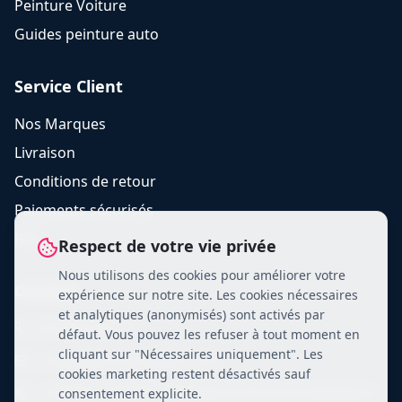
Peinture Voiture
Guides peinture auto
Service Client
Nos Marques
Livraison
Conditions de retour
Paiements sécurisés
FAQ
Respect de votre vie privée
Nous utilisons des cookies pour améliorer votre
Contact
expérience sur notre site. Les cookies nécessaires
et analytiques (anonymisés) sont activés par
09 88 45 40 15
défaut. Vous pouvez les refuser à tout moment en
cliquant sur "Nécessaires uniquement". Les
contact@chromadistri.com
cookies marketing restent désactivés sauf
2 AVENUE MARCEL CERDAN 95190 GOUSSAINVILLE
consentement explicite.