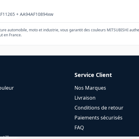
F11265 + AA94AF10894xw
nture automobile, moto et industrie, vous garantit des couleurs
MITSUBISHI
authe
ut en France.
Service Client
ouleur
Nos Marques
Livraison
Conditions de retour
Paiements sécurisés
FAQ
utillage