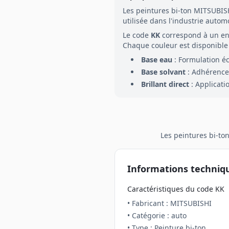
Les peintures
bi-ton
MITSUBIS
utilisée dans l'industrie autom
Le code
KK
correspond à un e
Chaque couleur est disponible 
Base eau
: Formulation é
Base solvant
: Adhérence 
Brillant direct
: Applicati
Les peintures
bi-to
Informations techniq
Caractéristiques du code
KK
• Fabricant :
MITSUBISHI
• Catégorie :
auto
• Type : Peinture
bi-ton