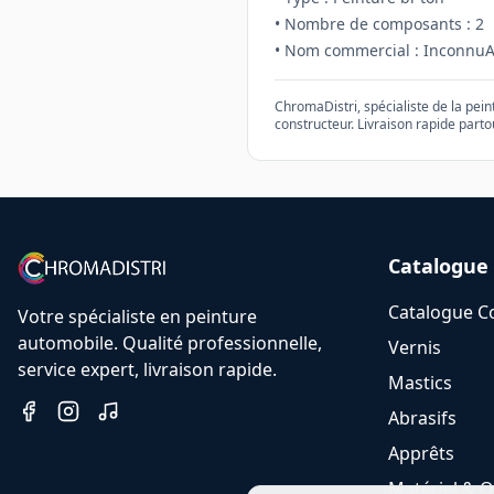
• Nombre de composants :
2
• Nom commercial :
InconnuA
ChromaDistri, spécialiste de la pei
constructeur. Livraison rapide parto
Catalogue
Catalogue C
Votre spécialiste en peinture
automobile. Qualité professionnelle,
Vernis
service expert, livraison rapide.
Mastics
Abrasifs
Apprêts
Matériel & O