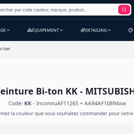
AGE
ÉQUIPEMENT
DETAILING
bi-ton
einture
Bi-ton
KK
-
MITSUBISH
Code:
KK
-
InconnuAF11265 + AA94AF10894xw
onnez la couleur que vous souhaitez commander pour votre 