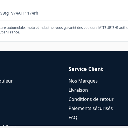
99tg+V74AF11174rh
nture automobile, moto et industrie, vous garantit des couleurs
MITSUBISHI
authe
ut en France.
Service Client
ouleur
Nos Marques
Livraison
Conditions de retour
Paiements sécurisés
FAQ
utillage