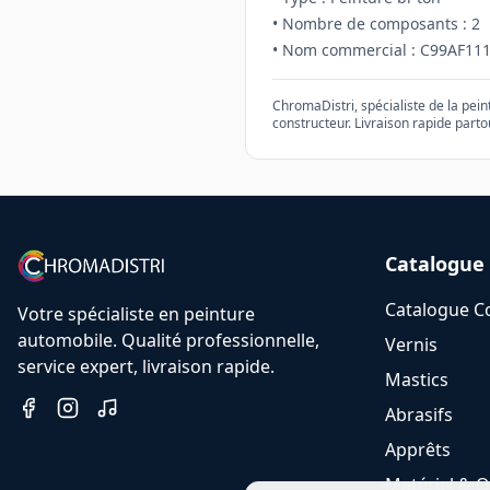
• Nombre de composants :
2
• Nom commercial :
C99AF111
ChromaDistri, spécialiste de la pei
constructeur. Livraison rapide parto
Catalogue
Catalogue C
Votre spécialiste en peinture
automobile. Qualité professionnelle,
Vernis
service expert, livraison rapide.
Mastics
Abrasifs
Apprêts
Matériel & O