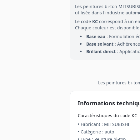
Les peintures
bi-ton
MITSUBIS
utilisée dans l'industrie autom
Le code
KC
correspond à un e
Chaque couleur est disponible 
Base eau
: Formulation é
Base solvant
: Adhérence 
Brillant direct
: Applicati
Les peintures
bi-to
Informations techniq
Caractéristiques du code
KC
• Fabricant :
MITSUBISHI
• Catégorie :
auto
• Type : Peinture
bi-ton