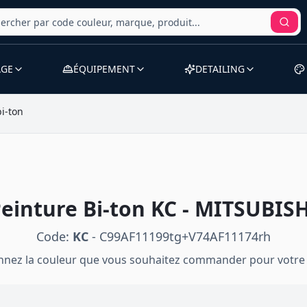
AGE
ÉQUIPEMENT
DETAILING
bi-ton
Peinture
Bi-ton
KC
-
MITSUBISH
Code:
KC
-
C99AF11199tg+V74AF11174rh
onnez la couleur que vous souhaitez commander pour votre 