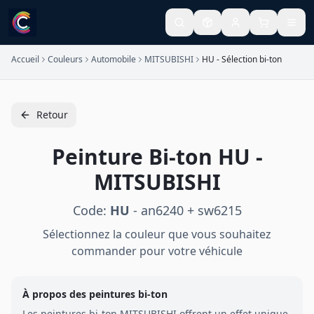
Accueil
Couleurs
Automobile
MITSUBISHI
HU - Sélection bi-ton
Retour
Peinture
Bi-ton
HU
-
MITSUBISHI
Code:
HU
-
an6240 + sw6215
Sélectionnez la couleur que vous souhaitez
commander pour votre véhicule
À propos des peintures
bi-ton
Les peintures
bi-ton
MITSUBISHI
offrent un effet unique