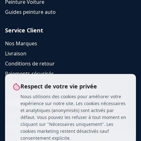
Peinture Voiture
Guides peinture auto
Service Client
Nos Marques
Livraison
Conditions de retour
Paiements sécurisés
FAQ
Respect de votre vie privée
Nous utilisons des cookies pour améliorer votre
Contact
expérience sur notre site. Les cookies nécessaires
et analytiques (anonymisés) sont activés par
09 88 45 40 15
défaut. Vous pouvez les refuser à tout moment en
cliquant sur "Nécessaires uniquement". Les
contact@chromadistri.com
cookies marketing restent désactivés sauf
2 AVENUE MARCEL CERDAN 95190 GOUSSAINVILLE
consentement explicite.