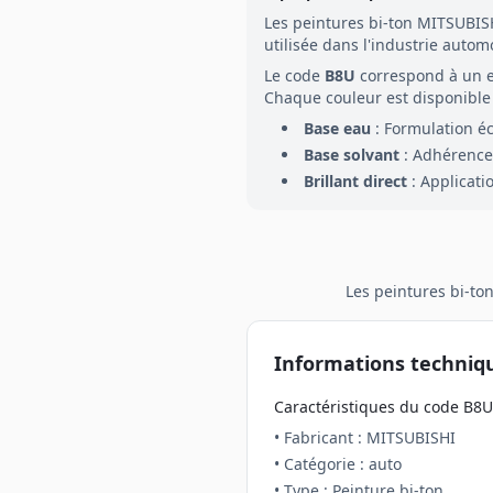
Les peintures
bi-ton
MITSUBIS
utilisée dans l'industrie autom
Le code
B8U
correspond à un 
Chaque couleur est disponible 
Base eau
: Formulation é
Base solvant
: Adhérence 
Brillant direct
: Applicati
Les peintures
bi-to
Informations techniq
Caractéristiques du code
B8U
• Fabricant :
MITSUBISHI
• Catégorie :
auto
• Type : Peinture
bi-ton