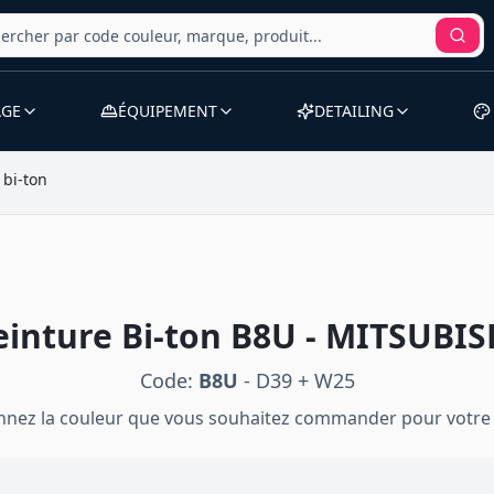
AGE
ÉQUIPEMENT
DETAILING
 bi-ton
einture
Bi-ton
B8U
-
MITSUBIS
Code:
B8U
-
D39 + W25
onnez la couleur que vous souhaitez commander pour votre 