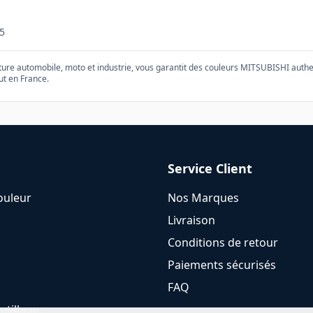
5
nture automobile, moto et industrie, vous garantit des couleurs
MITSUBISHI
authe
ut en France.
Service Client
ouleur
Nos Marques
Livraison
Conditions de retour
Paiements sécurisés
FAQ
utillage