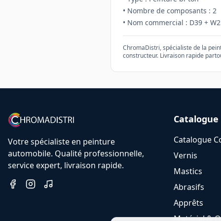
• Nombre de composants :
2
• Nom commercial :
D39 + W2
ChromaDistri, spécialiste de la pei
constructeur. Livraison rapide parto
Catalogue
Catalogue C
Votre spécialiste en peinture
automobile. Qualité professionnelle,
Vernis
service expert, livraison rapide.
Mastics
Abrasifs
Apprêts
Matériel & O