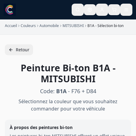
Accueil
Couleurs
Automobile
MITSUBISHI
B1A - Sélection bi-ton
Retour
Peinture
Bi-ton
B1A
-
MITSUBISHI
Code:
B1A
-
F76 + D84
Sélectionnez la couleur que vous souhaitez
commander pour votre véhicule
À propos des peintures
bi-ton
Les peintures
bi-ton
MITSUBISHI
offrent un effet unique