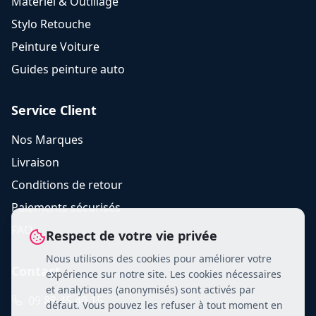
Matériel & Outillage
Stylo Retouche
Peinture Voiture
Guides peinture auto
Service Client
Nos Marques
Livraison
Conditions de retour
Paiements sécurisés
FAQ
Respect de votre vie privée
Nous utilisons des cookies pour améliorer votre
Contact
expérience sur notre site. Les cookies nécessaires
et analytiques (anonymisés) sont activés par
09 88 45 40 15
défaut. Vous pouvez les refuser à tout moment en