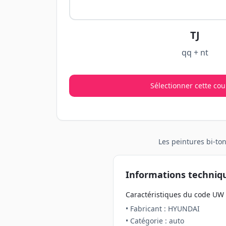
TJ
qq + nt
Sélectionner cette cou
Les peintures
bi-to
Informations techniq
Caractéristiques du code
UW
• Fabricant :
HYUNDAI
• Catégorie :
auto