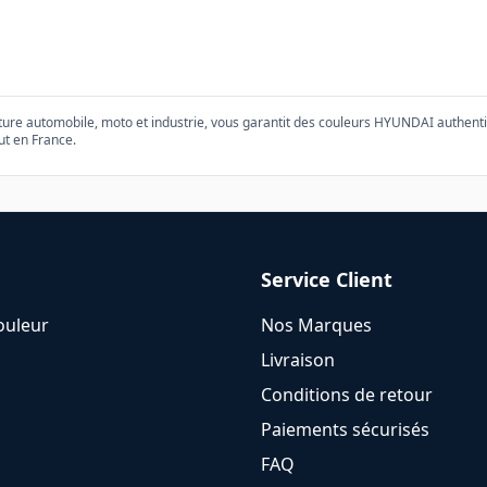
nture automobile, moto et industrie, vous garantit des couleurs
HYUNDAI
authenti
ut en France.
Service Client
ouleur
Nos Marques
Livraison
Conditions de retour
Paiements sécurisés
FAQ