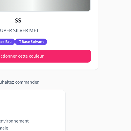
SS
UPER SILVER MET
se Eau
Base Solvant
ectionner cette couleur
souhaitez commander.
'environnement
imale