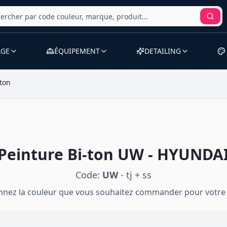
AGE
ÉQUIPEMENT
DETAILING
-ton
Peinture
Bi-ton
UW
-
HYUNDA
Code:
UW
-
tj + ss
onnez la couleur que vous souhaitez commander pour votre 