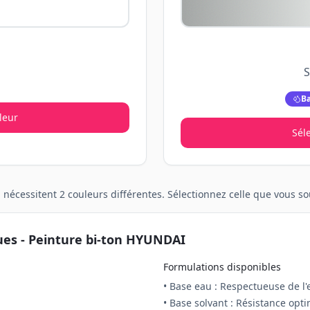
S
Ba
leur
Sél
n
nécessitent
2
couleurs différentes. Sélectionnez celle que vous 
ues - Peinture
bi-ton
HYUNDAI
Formulations disponibles
• Base eau : Respectueuse de l
• Base solvant : Résistance opt