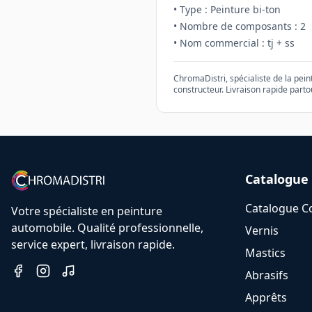
• Type : Peinture
bi-ton
• Nombre de composants :
2
• Nom commercial :
tj + ss
ChromaDistri, spécialiste de la pei
constructeur. Livraison rapide parto
Catalogue
Catalogue C
Votre spécialiste en peinture
automobile. Qualité professionnelle,
Vernis
service expert, livraison rapide.
Mastics
Abrasifs
Apprêts